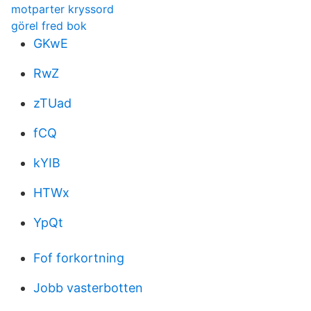
motparter kryssord
görel fred bok
GKwE
RwZ
zTUad
fCQ
kYIB
HTWx
YpQt
Fof forkortning
Jobb vasterbotten