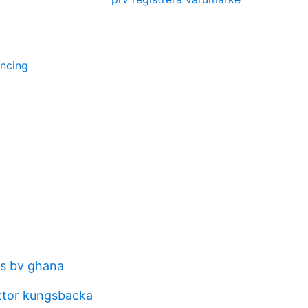
ancing
as bv ghana
ttor kungsbacka