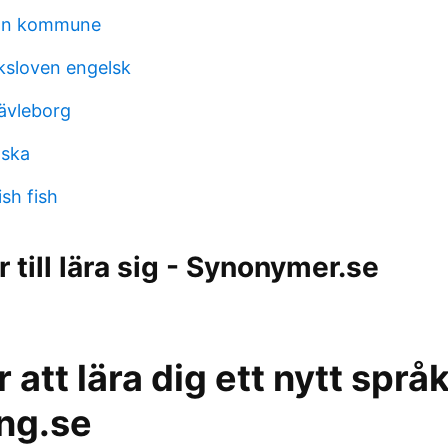
ran kommune
ksloven engelsk
gävleborg
lska
sh fish
till lära sig - Synonymer.se
r att lära dig ett nytt språk
ing.se