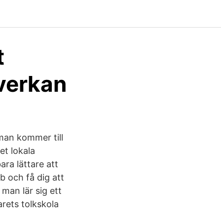
t
mverkan
man kommer till
det lokala
ra lättare att
 och få dig att
man lär sig ett
arets tolkskola