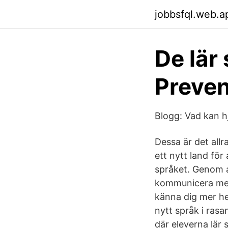
jobbsfql.web.a
De lär
Preven
Blogg: Vad kan h
Dessa är det all
ett nytt land för 
språket. Genom at
kommunicera med 
känna dig mer he
nytt språk i rasa
där eleverna lär 