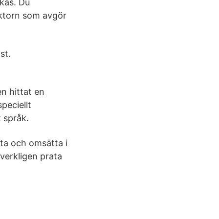
ckas. Du
aktorn som avgör
st.
n hittat en
peciellt
t språk.
ata och omsätta i
 verkligen prata