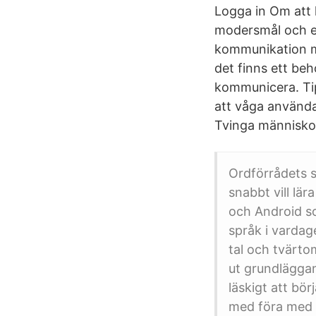
Logga in Om att l
modersmål och et
kommunikation me
det finns ett be
kommunicera. Tips
att våga använda
Tvinga människor
Ordförrådets s
snabbt vill lä
och Android so
språk i vardag
tal och tvärto
ut grundlägga
läskigt att bör
med föra med s