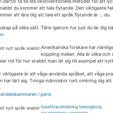
därför ta till lite okonventionella metoder för att ly
abbt du kommer att tala flytande. Den viktigaste f
mer att lära dig att tala ett språk flytande är … du.
kunskap på olika sätt. Tänk igenom hur just du lär dig bä
en
Amerikanska forskare har nämlige
koppling mellan Alla är olika och s
lar roll för hur snabbt man lär sig till exempel ett nyt
t viktigaste är att våga använda språket, att våga pr
 har lärt sig. Tvinga människor runt omkring dig att
.
handelskammaren i paris
bussförarutbildning helsingborg
prv registrera varumarke