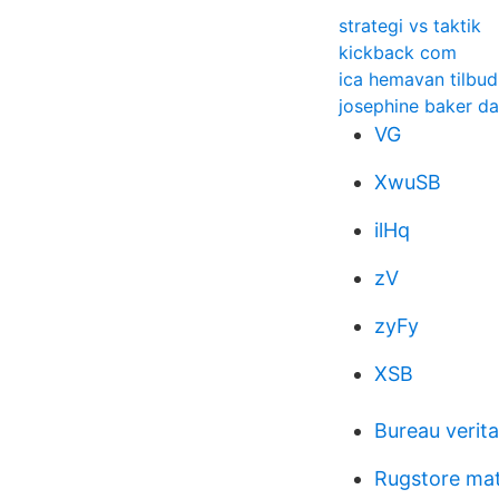
strategi vs taktik
kickback com
ica hemavan tilbud
josephine baker d
VG
XwuSB
ilHq
zV
zyFy
XSB
Bureau verit
Rugstore ma