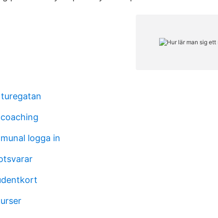
 turegatan
l coaching
munal logga in
otsvarar
udentkort
urser