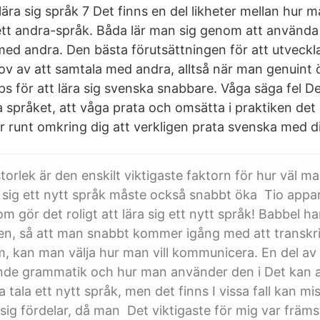
ära sig språk 7 Det finns en del likheter mellan hur man
t andra-språk. Båda lär man sig genom att använda 
d andra. Den bästa förutsättningen för att utveckla
hov av att samtala med andra, alltså när man genuint
 för att lära sig svenska snabbare. Våga säga fel Det
 språket, att våga prata och omsätta i praktiken det 
 runt omkring dig att verkligen prata svenska med d
torlek är den enskilt viktigaste faktorn för hur väl 
ra sig ett nytt språk måste också snabbt öka Tio appa
m gör det roligt att lära sig ett nytt språk! Babbel h
en, så att man snabbt kommer igång med att transkribe
m, kan man välja hur man vill kommunicera. En del av
nde grammatik och hur man använder den i Det kan 
ja tala ett nytt språk, men det finns I vissa fall kan mis
ig fördelar, då man Det viktigaste för mig var främst