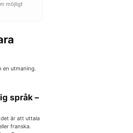
om möjligt
ara
m en utmaning.
.
ig språk –
et är att uttala
ller franska.