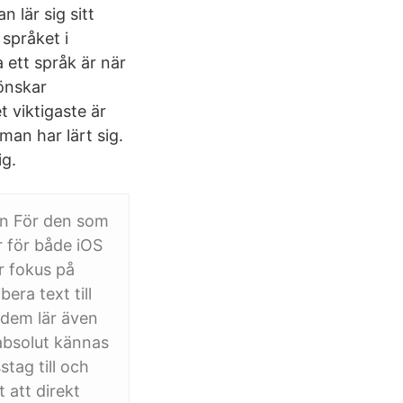
 lär sig sitt
språket i
 ett språk är när
 önskar
 viktigaste är
man har lärt sig.
ig.
man För den som
r för både iOS
ar fokus på
ra text till
 dem lär även
absolut kännas
stag till och
 att direkt