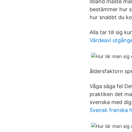
Ibland måste man 
bestämmer hur sn
hur snabbt du kom
Alla tar till sig 
Värdeavi utgång
åldersfaktorn spe
Våga säga fel De
praktiken det man
svenska med dig
Svensk franska 