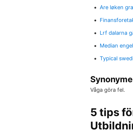
Are løken g
Finansforeta
Lrf dalarna 
Median enge
Typical swedi
Synonymer 
Våga göra fel.
5 tips fö
Utbildn