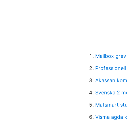
Mailbox grev
Professionel
Akassan kom
Svenska 2 m
Matsmart st
Visma agda k