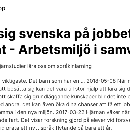
pp
 sig svenska på jobbe
t - Arbetsmiljö i sa
järnstudier lära oss om språkinlärning
ra viktigaste. Det barn som har en … 2018-05-08 När 
att bosätta sig kan det vara till stor hjälp att lära sig 
t skaffa sig grundläggande kunskaper blir det inte ba
andra, det kan även öka dina chanser att få ett jobb
mma i den nya miljön. 2017-03-22 Hjärnan växer när 
nde fart. Det visar forskning gjord på elever vid försv
sig prata ett nytt språk flytande på bara ett år.