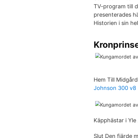
TV-program till 
presenterades h
Historien i sin he
Kronprins
Hem Till Midgård
Johnson 300 v8 
Käpphästar i Yle
Slut Den fjärde 