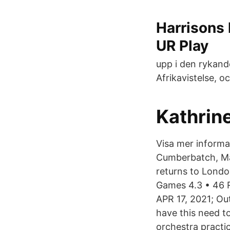
Harrisons
UR Play
upp i den rykand
Afrikavistelse, o
Kathrin
Visa mer informa
Cumberbatch, Ma
returns to Londo
Games 4.3 • 46 
APR 17, 2021; Ou
have this need to
orchestra practic