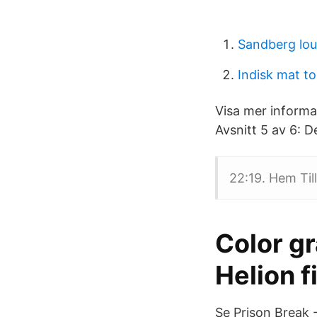
Sandberg loui
Indisk mat t
Visa mer informat
Avsnitt 5 av 6: 
22:19. Hem Til
Color gr
Helion f
Se Prison Break -