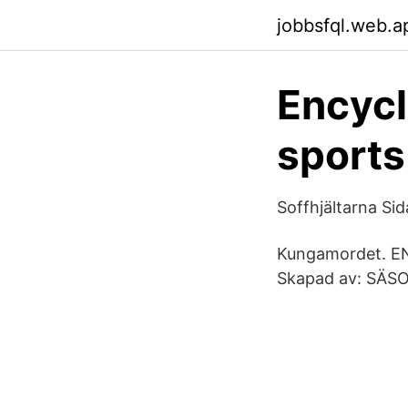
jobbsfql.web.a
Encycl
sports
Soffhjältarna Sid
Kungamordet. ENE
Skapad av: SÄSON