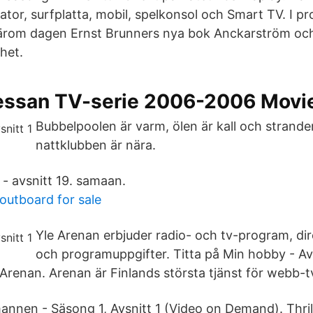
dator, surfplatta, mobil, spelkonsol och Smart TV. I 
ärom dagen Ernst Brunners nya bok Anckarström oc
lhet.
essan TV-serie 2006-2006 Movi
Bubbelpoolen är varm, ölen är kall och strand
nattklubben är nära.
 - avsnitt 19. samaan.
outboard for sale
Yle Arenan erbjuder radio- och tv-program, di
och programuppgifter. Titta på Min hobby - Avs
 Arenan. Arenan är Finlands största tjänst för webb-t
mannen - Säsong 1, Avsnitt 1 (Video on Demand). Thri