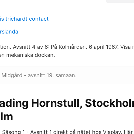
s trichardt contact
orslanda
ion. Avsnitt 4 av 6: På Kolmården. 6 april 1967. Visa
Den mekaniska dockan.
l Midgård - avsnitt 19. samaan.
ading Hornstull, Stockhol
ilm
 Säsong 1 - Avsnitt 1 direkt på nätet hos Viaplay. Hä