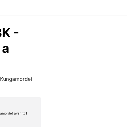
K -
 a
: Kungamordet