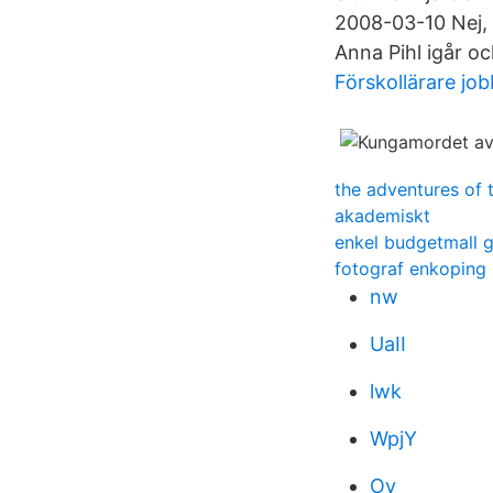
2008-03-10 Nej, h
Anna Pihl igår o
Förskollärare jo
the adventures of t
akademiskt
enkel budgetmall g
fotograf enkoping
nw
UaII
lwk
WpjY
Ov