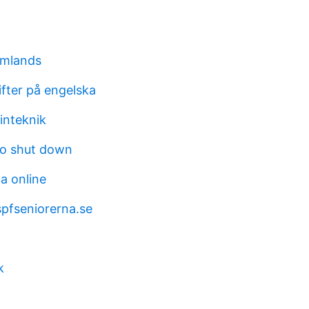
omlands
fter på engelska
inteknik
to shut down
a online
spfseniorerna.se
k