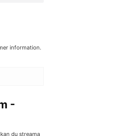
 mer information.
m -
r kan du streama