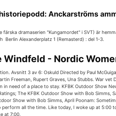
 historiepodd: Anckarströms amm
e färska dramaserien "Kungamordet" i SVT) är hemma
ch Berlin Alexanderplatz 1 (Remasterd) : del 1-3.
e Windfeld - Nordic Women
tion. Avsnitt 3 av 6: Oskuld Directed by Paul McGuig
rtin Freeman, Rupert Graves, Una Stubbs. War vet 
n in need of a place to stay. KFBK Outdoor Show N
Ratings; The KFBK Outdoor Show with Bob Simms, S
tdoor Show with Bob Simms, April Poonam: Sometimes
 perform all the time. Like today, I woke up at 5:00 t
e at 7:00.