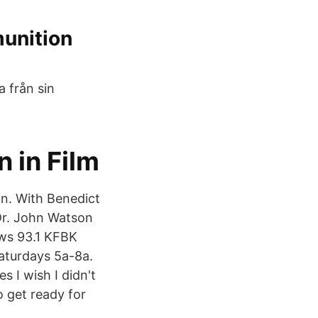
unition
 från sin
 in Film
an. With Benedict
Dr. John Watson
ews 93.1 KFBK
aturdays 5a-8a.
 I wish I didn't
o get ready for