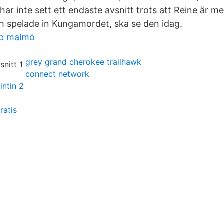
ar inte sett ett endaste avsnitt trots att Reine är me
ch spelade in Kungamordet, ska se den idag.
bb malmö
grey grand cherokee trailhawk
connect network
intin 2
ratis