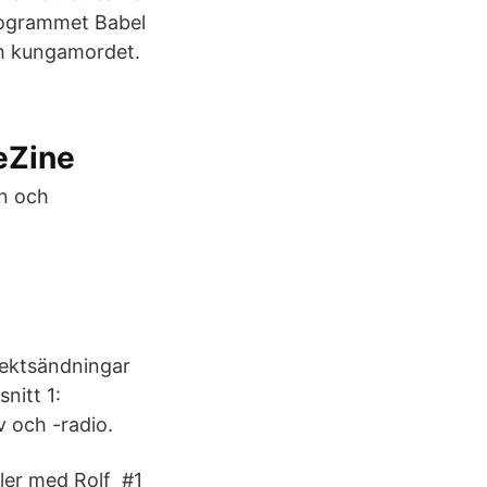
programmet Babel
h kungamordet.
eZine
en och
rektsändningar
nitt 1:
v och -radio.
ller med Rolf #1