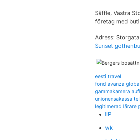
Säffle, Västra St
företag med buti
Adress: Storgata
Sunset gothenbu
eesti travel
fond avanza globa
gammakamera aufb
unionensakassa te
legitimerad lärare
lIP
wk