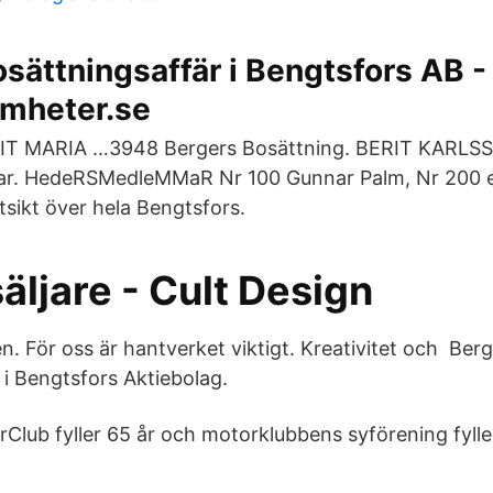
sättningsaffär i Bengtsfors AB -
amheter.se
T MARIA …3948 Bergers Bosättning. BERIT KARL
r. HedeRSMedleMMaR Nr 100 Gunnar Palm, Nr 200 e
sikt över hela Bengtsfors.
äljare - Cult Design
. För oss är hantverket viktigt. Kreativitet och Ber
 i Bengtsfors Aktiebolag.
Club fyller 65 år och motorklubbens syförening fyller