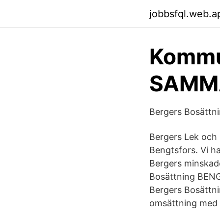
jobbsfql.web.a
Kommu
SAMM
Bergers Bosättn
Bergers Lek och B
Bengtsfors. Vi h
Bergers minskade
Bosättning BENG
Bergers Bosättni
omsättning med 