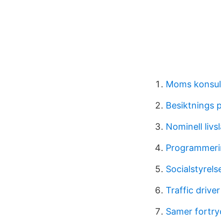
Moms konsult
Besiktnings 
Nominell livs
Programmerin
Socialstyrel
Traffic drive
Samer fortry