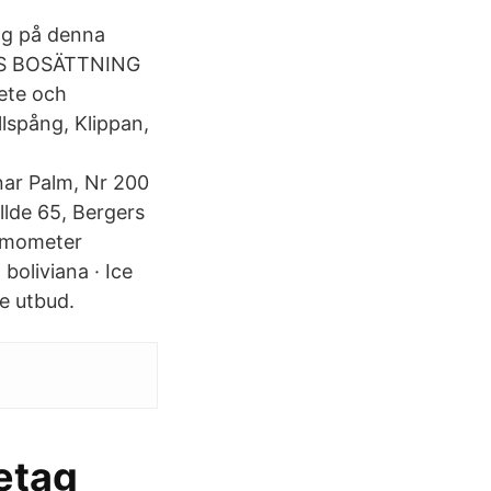
lag på denna
GERS BOSÄTTNING
ete och
llspång, Klippan,
ar Palm, Nr 200
llde 65, Bergers
ermometer
oliviana · Ice
e utbud.
retag