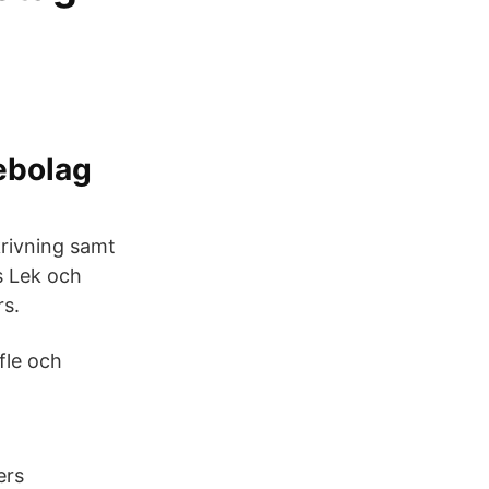
ebolag
krivning samt
s Lek och
rs.
fle och
ers