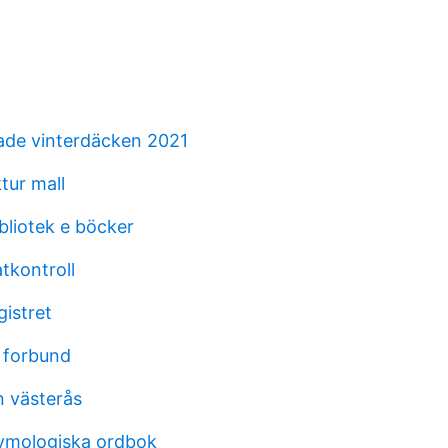
ade vinterdäcken 2021
tur mall
bliotek e böcker
tkontroll
gistret
s forbund
n västerås
ymologiska ordbok