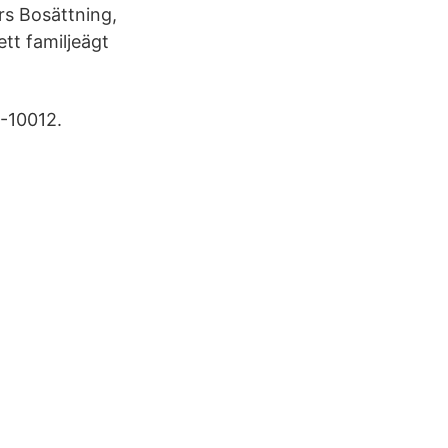
rs Bosättning,
ett familjeägt
-10012.