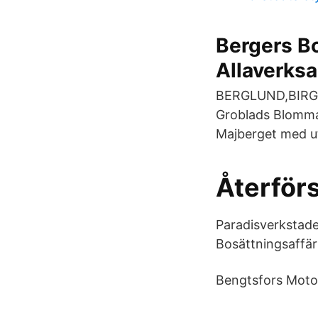
Bergers Bo
Allaverks
BERGLUND,BIRGI
Groblads Blomma
Majberget med ut
Återförs
Paradisverkstaden
Bosättningsaffär
Bengtsfors Motor