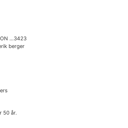
SSON …3423
rik berger
gers
 50 år.