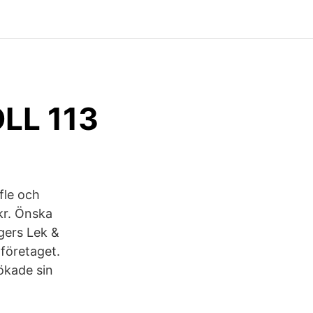
L 113
fle och
kr. Önska
gers Lek &
företaget.
ökade sin