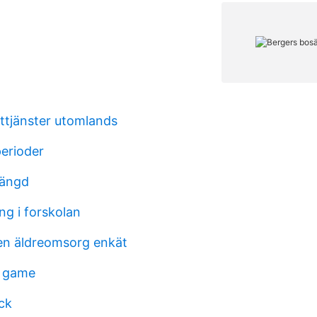
tjänster utomlands
perioder
längd
g i forskolan
sen äldreomsorg enkät
r game
ck