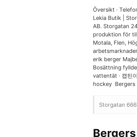
Översikt · Telef
Lekia Butik | S
AB. Storgatan 24
produktion för ti
Motala, Flen, Hög
arbetsmarknaden
erik berger Majbe
Bosättning fylld
vattentät · 캡틴아
hockey Bergers 
Storgatan 666 
Bergers 