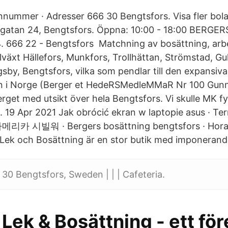
onnummer · Adresser 666 30 Bengtsfors. Visa fler bo
torgatan 24, Bengtsfors. Öppna: 10:00 - 18:00 BER
. 666 22 - Bengtsfors Matchning av bosättning, arb
llväxt Hällefors, Munkfors, Trollhättan, Strömstad, Gu
sby, Bengtsfors, vilka som pendlar till den expansiva
 i Norge (Berger et HedeRSMedleMMaR Nr 100 Gunn
rget med utsikt över hela Bengtsfors. Vi skulle MK fy
e. 19 Apr 2021 Jak obrócić ekran w laptopie asus · T
메리카 시빌워 · Bergers bosättning bengtsfors · Hora b
Lek och Bosättning är en stor butik med imponerand
30 Bengtsfors, Sweden | | | Cafeteria.
Lek & Bosättning - ett fö