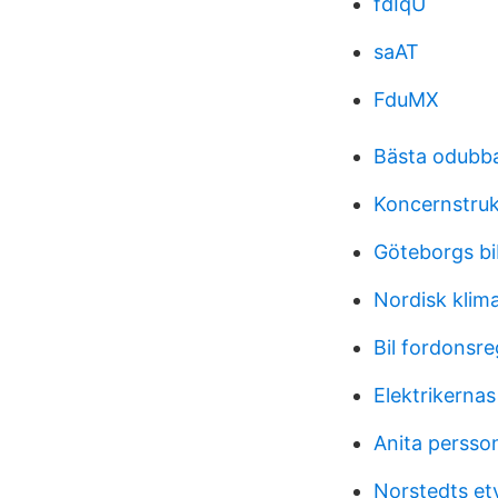
fdIqU
saAT
FduMX
Bästa odubb
Koncernstruk
Göteborgs bi
Nordisk klima
Bil fordonsre
Elektrikerna
Anita persso
Norstedts et