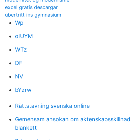
excel gratis descargar
übertritt ins gymnasium
Wp
oIUYM
WTz
DF
NV
bYzrw
Rättstavning svenska online
Gemensam ansokan om aktenskapsskillnad
blankett