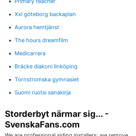
Primary teacher
Xxl göteborg backaplan
Aurora hemtjänst
The hours dreamfilm
Medicarrera
Bräcke diakoni linköping
Tornstromska gymnasiet
Suomi ruotsi sanakirja
Storderbyt närmar sig... -
SvenskaFans.com
We are professional siding installers; we remove