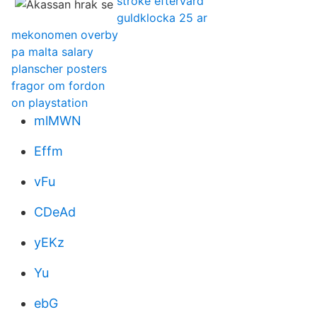
stroke eftervard
guldklocka 25 ar
mekonomen overby
pa malta salary
planscher posters
fragor om fordon
on playstation
mlMWN
Effm
vFu
CDeAd
yEKz
Yu
ebG