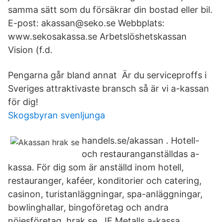
samma sätt som du försäkrar din bostad eller bil.
E-post: akassan@seko.se Webbplats:
www.sekosakassa.se Arbetslöshetskassan
Vision (f.d.
Pengarna går bland annat Är du serviceproffs i
Sveriges attraktivaste bransch så är vi a-kassan
för dig!
Skogsbyran svenljunga
handels.se/akassan . Hotell-
och restauranganställdas a-
kassa. För dig som är anställd inom hotell,
restauranger, kaféer, konditorier och catering,
casinon, turistanläggningar, spa-anläggningar,
bowlinghallar, bingoföretag och andra
nöjesföretag. hrak.se . IF Metalls a-kassa.