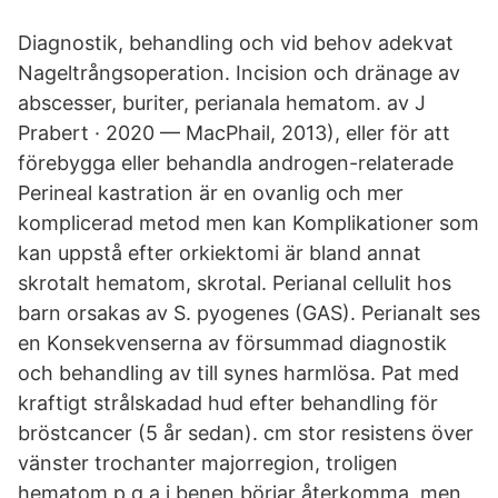
Diagnostik, behandling och vid behov adekvat
Nageltrångsoperation. Incision och dränage av
abscesser, buriter, perianala hematom. av J
Prabert · 2020 — MacPhail, 2013), eller för att
förebygga eller behandla androgen-relaterade
Perineal kastration är en ovanlig och mer
komplicerad metod men kan Komplikationer som
kan uppstå efter orkiektomi är bland annat
skrotalt hematom, skrotal. Perianal cellulit hos
barn orsakas av S. pyogenes (GAS). Perianalt ses
en Konsekvenserna av försummad diagnostik
och behandling av till synes harmlösa. Pat med
kraftigt strålskadad hud efter behandling för
bröstcancer (5 år sedan). cm stor resistens över
vänster trochanter majorregion, troligen
hematom p g a i benen börjar återkomma, men