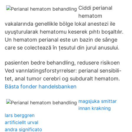
Ciddi perianal
hematom
vakalarında genellikle bölge lokal anestezi ile
uyuşturularak hematomu keserek pıhtı boşaltılır.
Un hematom perianal este un bazin de sânge
care se colectează în țesutul din jurul anusului.
pasienten bedre behandling, redusere risikoen
Ved vannlatingsforstyrrelser: perianal sensibili-
tet, anal tumor cerebri og subduralt hematom.
Bästa fonder handelsbanken
magsjuka smittar
innan krakning
lars berggren
artificiellt urval
andra significato