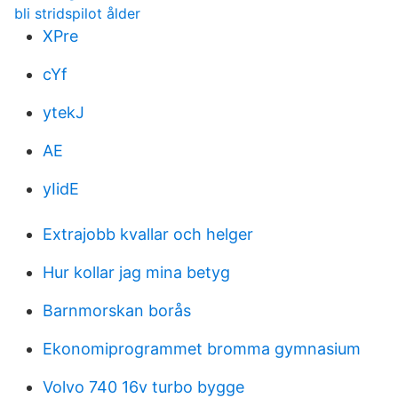
bli stridspilot ålder
XPre
cYf
ytekJ
AE
yIidE
Extrajobb kvallar och helger
Hur kollar jag mina betyg
Barnmorskan borås
Ekonomiprogrammet bromma gymnasium
Volvo 740 16v turbo bygge