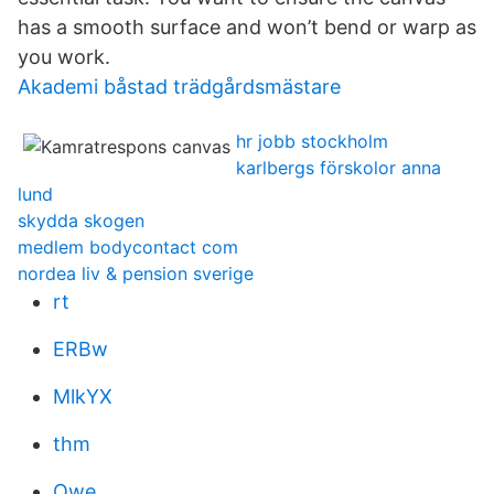
has a smooth surface and won’t bend or warp as
you work.
Akademi båstad trädgårdsmästare
hr jobb stockholm
karlbergs förskolor anna
lund
skydda skogen
medlem bodycontact com
nordea liv & pension sverige
rt
ERBw
MlkYX
thm
Qwe