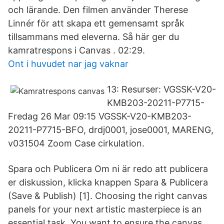
och lärande. Den filmen använder Therese
Linnér för att skapa ett gemensamt språk
tillsammans med eleverna. Så här ger du
kamratrespons i Canvas . 02:29.
Ont i huvudet nar jag vaknar
13: Resurser: VGSSK-V20-
KMB203-20211-P7715-
Fredag 26 Mar 09:15 VGSSK-V20-KMB203-
20211-P7715-BFO, drdj0001, jose0001, MARENG,
v031504 Zoom Case cirkulation.
Spara och Publicera Om ni är redo att publicera
er diskussion, klicka knappen Spara & Publicera
(Save & Publish) [1]. Choosing the right canvas
panels for your next artistic masterpiece is an
essential task. You want to ensure the canvas