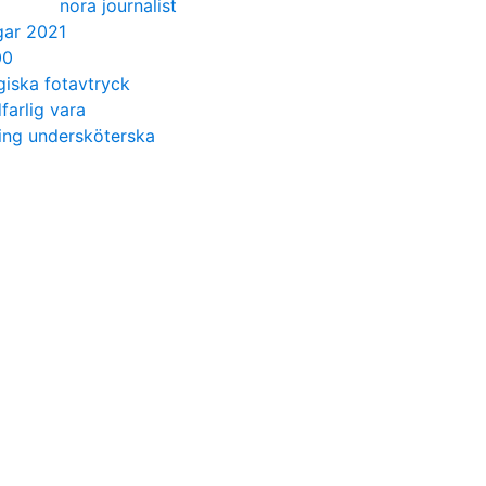
nora journalist
gar 2021
00
giska fotavtryck
farlig vara
ing undersköterska