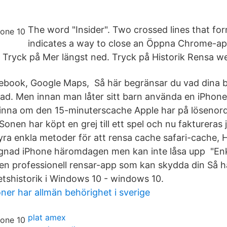
The word "Insider". Two crossed lines that form
indicates a way to close an Öppna Chrome-a
d. Tryck på Mer längst ned. Tryck på Historik Rensa 
cebook, Google Maps, Så här begränsar du vad dina b
Pad. Men innan man låter sitt barn använda en iPhone 
minna om den 15-minuterscache Apple har på lösenord
Sonen har köpt en grej till ett spel och nu fakturera
fyra enkla metoder för att rensa cache safari-cache, 
agnad iPhone häromdagen men kan inte låsa upp "Enk
en professionell rensar-app som kan skydda din Så h
tetshistorik i Windows 10 - windows 10.
er har allmän behörighet i sverige
plat amex