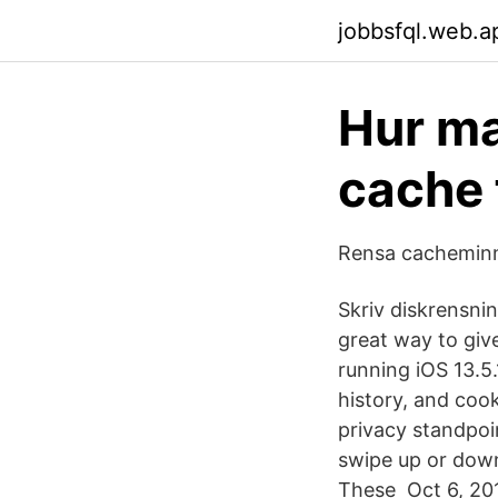
jobbsfql.web.a
Hur ma
cache
Rensa cacheminne
Skriv diskrensnin
great way to give
running iOS 13.5
history, and coo
privacy standpo
swipe up or down
These Oct 6, 201