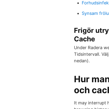
Forhudsinfek
Synsam fröl
Frigör ut
Cache
Under Radera webb
Tidsintervall. Väl
nedan).
Hur man 
och cac
It may interrupt