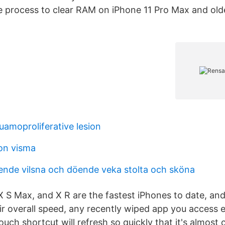
process to clear RAM on iPhone 11 Pro Max and olde
uamoproliferative lesion
on visma
öende vilsna och döende veka stolta och sköna
X S Max, and X R are the fastest iPhones to date, and
ir overall speed, any recently wiped app you access e
uch shortcut will refresh so quickly that it's almost 