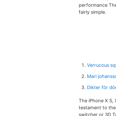
performance The 
fairly simple.
Verrucous sq
Mari johanss
Dikter för d
The iPhone X S, 
testament to the
switcher or 3D To