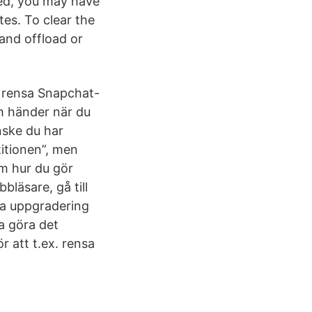
ed, you may have
tes. To clear the
and offload or
t rensa Snapchat-
m händer när du
ske du har
itionen”, men
m hur du gör
bläsare, gå till
pa uppgradering
a göra det
r att t.ex. rensa