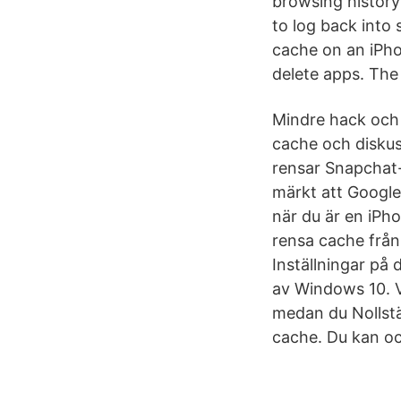
browsing history
to log back into 
cache on an iPho
delete apps. The 
Mindre hack och 
cache och disku
rensar Snapchat
märkt att Google
när du är en iPh
rensa cache från 
Inställningar på
av Windows 10. Vi
medan du Nollstäl
cache. Du kan o