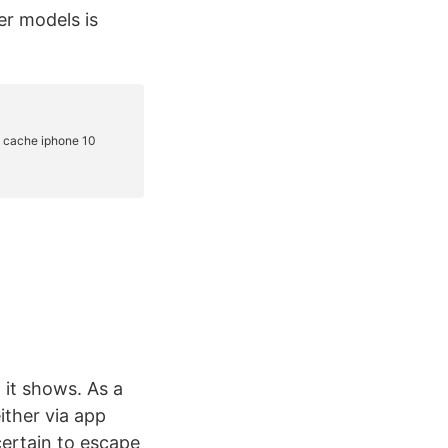
r models is
 it shows. As a
ither via app
certain to escape