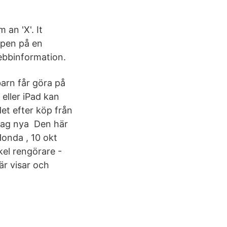
 an 'X'. It
ppen på en
webbinformation.
arn får göra på
eller iPad kan
et efter köp från
s jag nya Den här
Honda , 10 okt
el rengörare -
är visar och