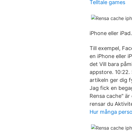
Telltale games
iPhone eller iPa
Till exempel, Fa
en iPhone eller i
det Vill bara på
appstore. 10:22. 
artikeln ger dig 
Jag fick en beg
Rensa cache" är 
rensar du Aktivi
Hur många person