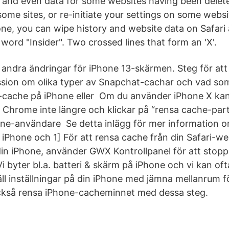
 and even data for some websites having been delet
some sites, or re-initiate your settings on some websi
ne, you can wipe history and website data on Safari 
word "Insider". Two crossed lines that form an 'X'.
andra ändringar för iPhone 13-skärmen. Steg för at
ssion om olika typer av Snapchat-cachar och vad so
-cache på iPhone eller Om du använder iPhone X kan
 Chrome inte längre och klickar på “rensa cache-part
one-användare Se detta inlägg för mer information o
iPhone och 1] För att rensa cache från din Safari-web
 din iPhone, använder GWX Kontrollpanel för att stop
 byter bl.a. batteri & skärm på iPhone och vi kan oft
l inställningar på din iPhone med jämna mellanrum fö
ckså rensa iPhone-cacheminnet med dessa steg.