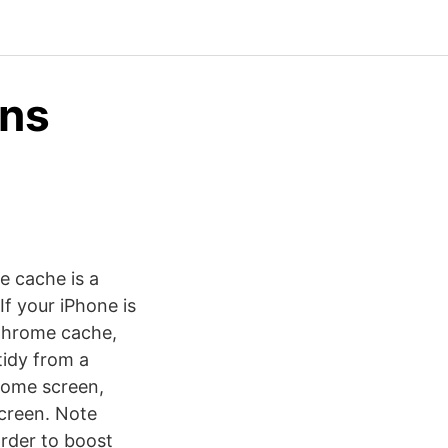
ens
he cache is a
If your iPhone is
 Chrome cache,
tidy from a
Home screen,
screen. Note
rder to boost