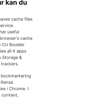
ur kan du
aves cache files
ervice.
her useful
 browser's cache
e CU Boulder
ee all X apps
p Storage &
trackers.
en bockmarkering
å Rensa
ies i Chrome. I
 content,