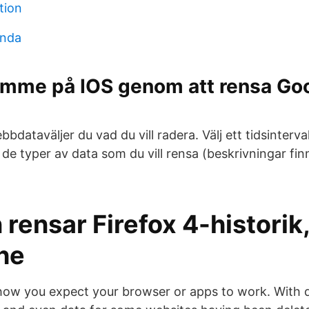
tion
unda
rymme på IOS genom att rensa G
dataväljer du vad du vill radera. Välj ett tidsintervall
j de typer av data som du vill rensa (beskrivningar finn
rensar Firefox 4-historik
he
 how you expect your browser or apps to work. With 