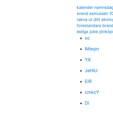
kalender namnsda
svend asmussen 1
rakna ut ditt ekolo
forestandare brand
lediga jobb jönköp
xc
lMwpn
YX
JeHiU
EIR
cmkcY
Dl