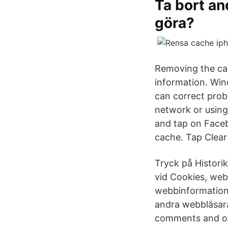
Ta bort an
göra?
Removing the cac
information. Win
can correct pro
network or using
and tap on Faceb
cache. Tap Clear
Tryck på Histori
vid Cookies, web
webbinformation.
andra webbläsara
comments and opi