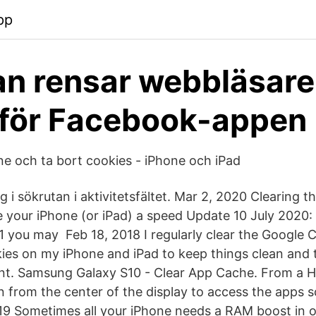
pp
n rensar webbläsar
 för Facebook-appen
 och ta bort cookies - iPhone och iPad
g i sökrutan i aktivitetsfältet. Mar 2, 2020 Clearing t
 your iPhone (or iPad) a speed Update 10 July 2020: 
.1 you may Feb 18, 2018 I regularly clear the Google
kies on my iPhone and iPad to keep things clean and 
int. Samsung Galaxy S10 - Clear App Cache. From a 
 from the center of the display to access the apps 
9 Sometimes all your iPhone needs a RAM boost in o