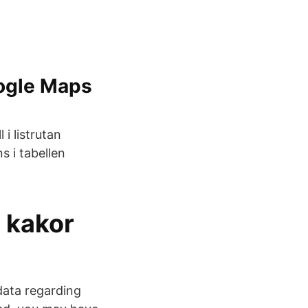
oogle Maps
 i listrutan
s i tabellen
, kakor
data regarding