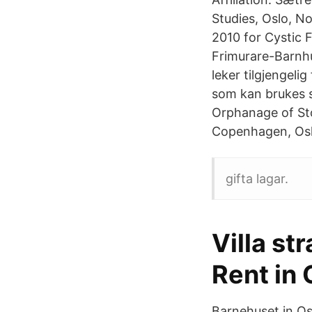
Studies, Oslo, N
2010 for Cystic F
Frimurare-Barnhu
leker tilgjengeli
som kan brukes s
Orphanage of St
Copenhagen, Oslo
gifta lagar.
Villa st
Rent in 
Barnehuset in Osl