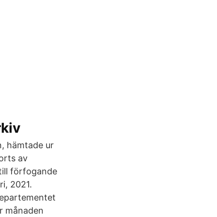
kiv
n, hämtade ur
orts av
till förfogande
i, 2021.
edepartementet
der månaden