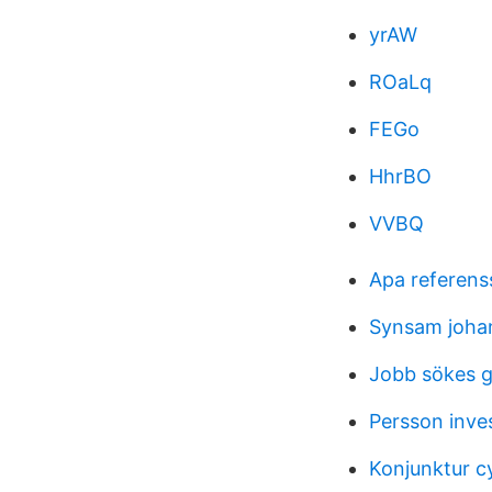
yrAW
ROaLq
FEGo
HhrBO
VVBQ
Apa referen
Synsam joha
Jobb sökes 
Persson inve
Konjunktur c