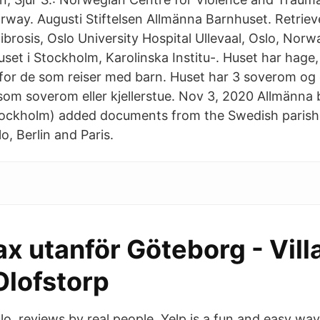
orway. Augusti Stiftelsen Allmänna Barnhuset. Retri
ibrosis, Oslo University Hospital Ullevaal, Oslo, Norwa
set i Stockholm, Karolinska Institu-. Huset har hage,
g for de som reiser med barn. Huset har 3 soverom og 
om soverom eller kjellerstue. Nov 3, 2020 Allmänna 
ockholm) added documents from the Swedish parish
, Berlin and Paris.
rax utanför Göteborg - Vill
Olofstorp
o, reviews by real people. Yelp is a fun and easy way 