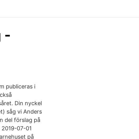
 -
om publiceras i
också
året. Din nyckel
get) såg vi Anders
 del förslag på
a. 2019-07-01
Barnehuset på