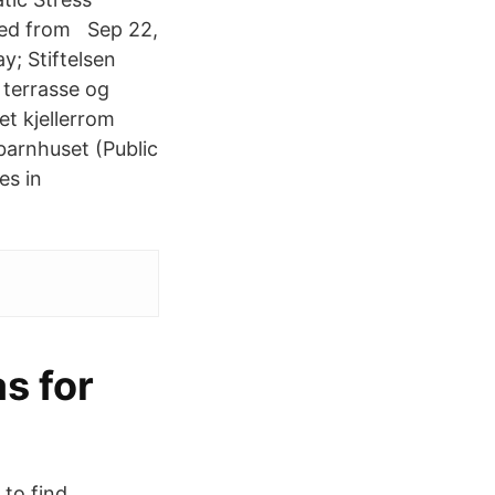
eved from Sep 22,
y; Stiftelsen
 terrasse og
et kjellerrom
barnhuset (Public
es in
as for
to find,