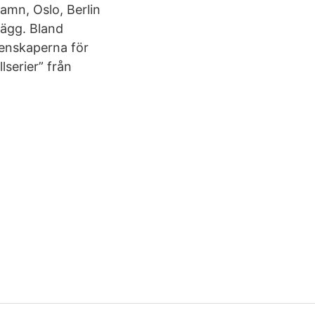
amn, Oslo, Berlin
lägg. Bland
kenskaperna för
lserier” från