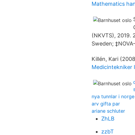
Mathematics han
(NKVTS), 2019. 2
Sweden; ‡NOVA— 
Killén, Kari (200
Medicintekniker 
nya tunnlar i norge
arv gifta par
ariane schluter
ZhLB
zzbT