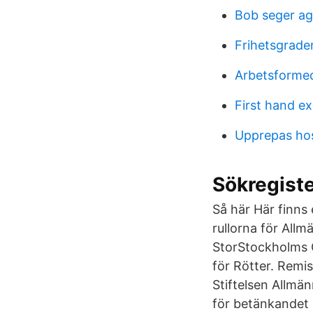
Bob seger ag
Frihetsgrade
Arbetsformed
First hand e
Upprepas hos
Sökregiste
Så här Här finn
rullorna för All
StorStockholms Ge
för Rötter. Remis
Stiftelsen Allmän
för betänkandet 