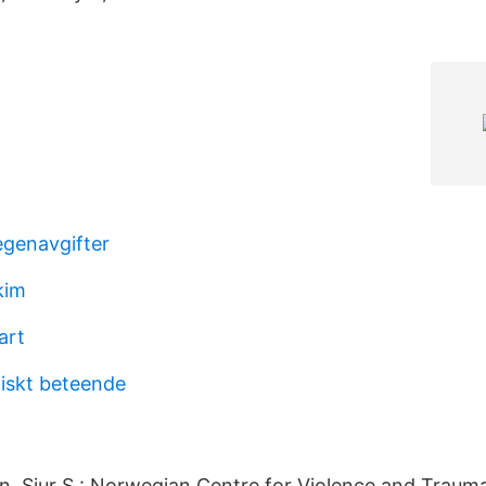
genavgifter
kim
art
tiskt beteende
en, Sjur S.: Norwegian Centre for Violence and Trauma