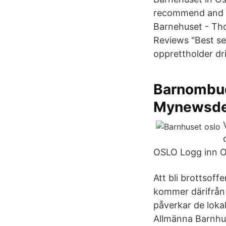
recommend and ta
Barnehuset - Tho
Reviews "Best se
opprettholder dr
Barnombu
Mynewsd
OSLO Logg inn O
Att bli brottsoff
kommer därifrån 
påverkar de loka
Allmänna Barnhuse