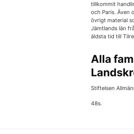
tillkommit handl
och Paris. Även 
övrigt material s
Jämtlands län frå
äldsta tid till Til
Alla fam
Landskr
Stiftelsen Allmä
48s.