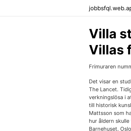
jobbsfql.web.a
Villa 
Villas 
Frimuraren numm
Det visar en stud
The Lancet. Tidi
verkningslösa i 
till historisk kun
Mattsson som ha
hur åldern skulle
Barnehuset, Oslo