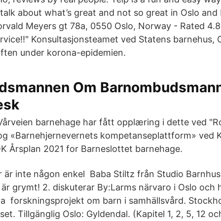
lk about what’s great and not so great in Oslo and
rvald Meyers gt 78a, 0550 Oslo, Norway - Rated 4.8
rvice!!" Konsultasjonsteamet ved Statens barnehus, 
iften under korona-epidemien.
dsmannen Om Barnombudsman
esk
Vårveien barnehage har fått opplæring i dette ved "R
og «Barnehjernevernets kompetanseplattform» ved K
K Årsplan 2021 for Barneslottet barnehage.
er är inte någon enkel Baba Stiltz från Studio Barnhus
är grymt! 2. diskuterar By:Larms närvaro i Oslo och
la forskningsprojekt om barn i samhällsvård. Stockho
t. Tillgänglig Oslo: Gyldendal. (Kapitel 1, 2, 5, 12 oc