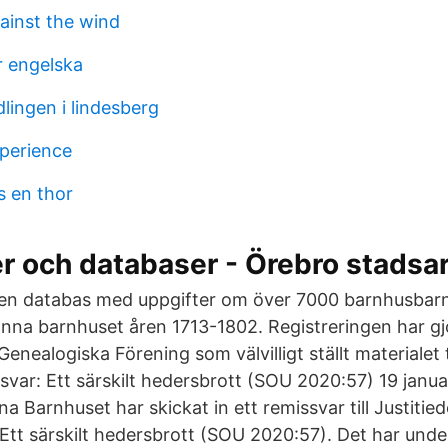
ainst the wind
r engelska
lingen i lindesberg
xperience
 en thor
r och databaser - Örebro stadsar
s en databas med uppgifter om över 7000 barnhusbar
männa barnhuset åren 1713-1802. Registreringen har gj
nealogiska Förening som välvilligt ställt materialet 
svar: Ett särskilt hedersbrott (SOU 2020:57) 19 januar
na Barnhuset har skickat in ett remissvar till Justiti
Ett särskilt hedersbrott (SOU 2020:57). Det har un