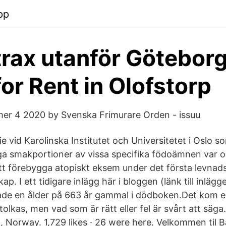
pp
strax utanför Göteborg
for Rent in Olofstorp
er 4 2020 by Svenska Frimurare Orden - issuu
ie vid Karolinska Institutet och Universitetet i Oslo s
ga smakportioner av vissa specifika födoämnen var 
att förebygga atopiskt eksem under det första levnads
skap. I ett tidigare inlägg här i bloggen (länk till inläg
de en ålder på 663 år gammal i dödboken.Det kom en
 tolkas, men vad som är rätt eller fel är svårt att säg
, Norway. 1,729 likes · 26 were here. Velkommen til 