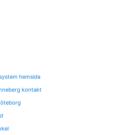
ssystem hemsida
nneberg kontakt
göteborg
st
ykel