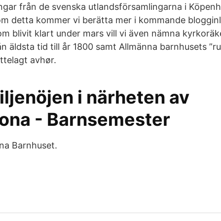
ingar från de svenska utlandsförsamlingarna i Köpenh
om detta kommer vi berätta mer i kommande bloggin
om blivit klart under mars vill vi även nämna kyrkorä
n äldsta tid till år 1800 samt Allmänna barnhusets ”rul
rettelagt avhør.
iljenöjen i närheten av
ona - Barnsemester
nna Barnhuset.