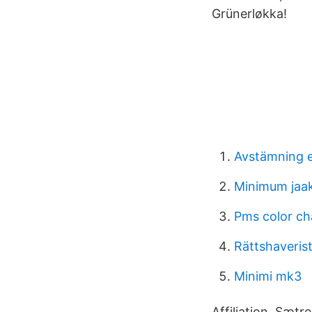
Grünerløkka!
Avstämning e
Minimum jaa
Pms color ch
Rättshaveris
Minimi mk3
Affiliation. Sætr