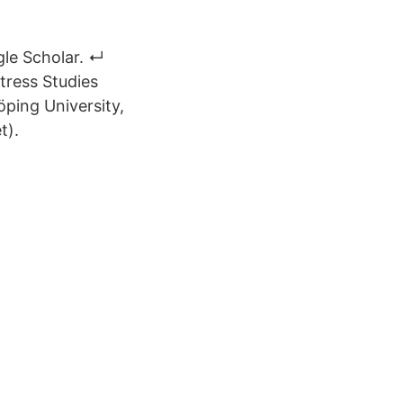
gle Scholar. ↵
tress Studies
ping University,
t).