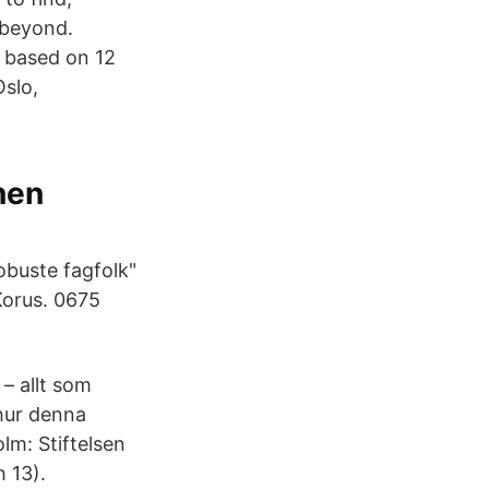
 beyond.
 based on 12
Oslo,
nen
obuste fagfolk"
orus. 0675
 – allt som
 hur denna
lm: Stiftelsen
h 13).