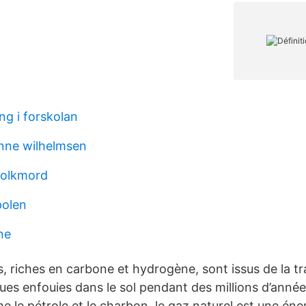
g i forskolan
nne wilhelmsen
folkmord
polen
ne
, riches en carbone et hydrogène, sont issus de la t
ues enfouies dans le sol pendant des millions d’année
e le pétrole et le charbon, le gaz naturel est une éner