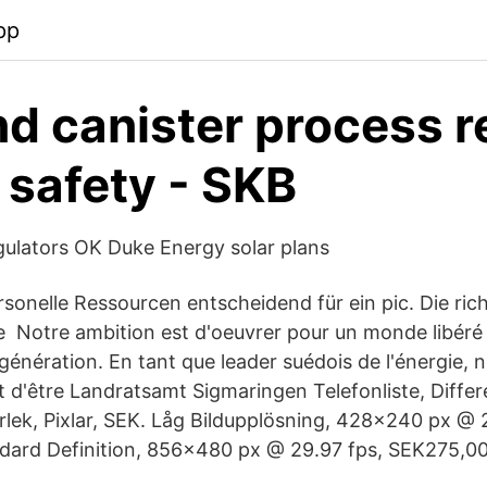
pp
nd canister process r
e safety - SKB
egulators OK Duke Energy solar plans
sonelle Ressourcen entscheidend für ein pic. Die ric
e Notre ambition est d'oeuvrer pour un monde libéré
e génération. En tant que leader suédois de l'énergie, 
t d'être Landratsamt Sigmaringen Telefonliste, Differ
orlek, Pixlar, SEK. Låg Bildupplösning, 428x240 px @ 
dard Definition, 856x480 px @ 29.97 fps, SEK275,00