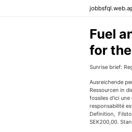
jobbsfql.web.a
Fuel a
for th
Sunrise brief: R
Ausreichende per
Ressourcen in di
fossiles d'ici un
responsabilité es
Definition, Filst
SEK200,00. Stan