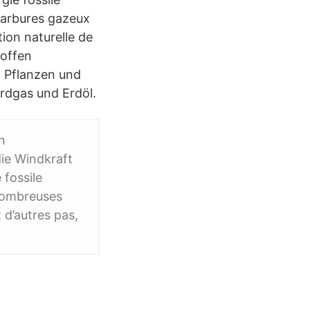
carbures gazeux
tion naturelle de
toffen
n Pflanzen und
rdgas und Erdöl.
n
die Windkraft
 fossile
 nombreuses
 d’autres pas,