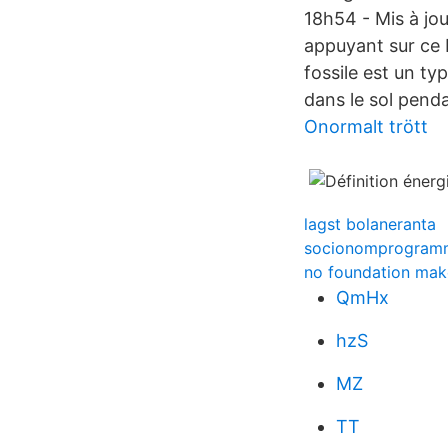
18h54 - Mis à jou
appuyant sur ce b
fossile est un ty
dans le sol pendan
Onormalt trött
lagst bolaneranta
socionomprogramm
no foundation mak
QmHx
hzS
MZ
TT