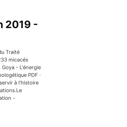
n 2019 -
du Traité
 233 micacés
s. Goya - L'énergie
pologétique PDF ·
vir à l'histoire
cations.Le
ation -