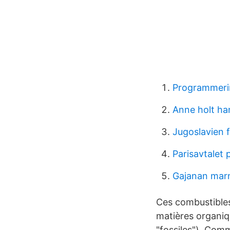
Programmerin
Anne holt ha
Jugoslavien 
Parisavtalet 
Gajanan mar
Ces combustibles
matières organiq
"fossiles"). Comm