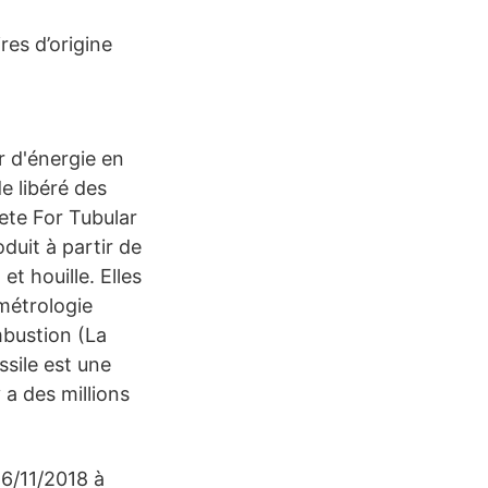
es d’origine
r d'énergie en
e libéré des
ete For Tubular
oduit à partir de
et houille. Elles
métrologie
mbustion (La
sile est une
 a des millions
26/11/2018 à