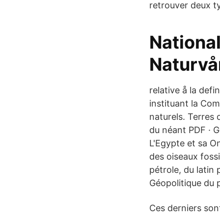
retrouver deux ty
Nationa
Naturvå
relative å la def
instituant la Co
naturels. Terres d
du néant PDF · G
L'Egypte et sa O
des oiseaux fossi
pétrole, du latin 
Géopolitique du 
Ces derniers sont