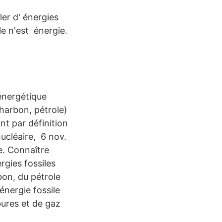
ler d' énergies
le n'est énergie.
 énergétique
charbon, pétrole)
nt par définition
nucléaire, 6 nov.
e. Connaître
rgies fossiles
bon, du pétrole
nergie fossile
bures et de gaz