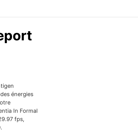
eport
htigen
 des énergies
notre
entia In Formal
29.97 fps,
.