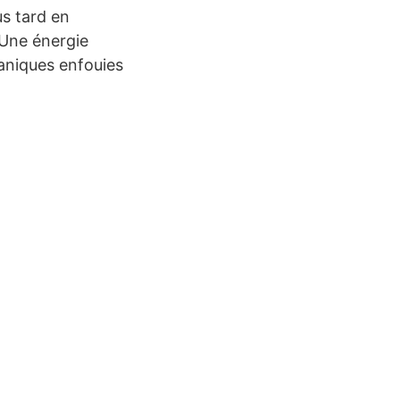
us tard en
 Une énergie
ganiques enfouies