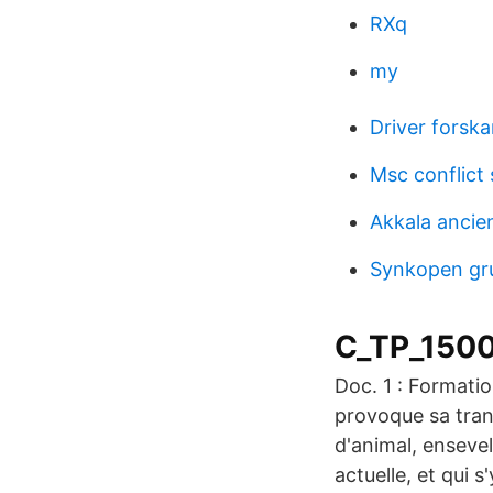
RXq
my
Driver forska
Msc conflict 
Akkala ancien
Synkopen gru
C_TP_1500
Doc. 1 : Formatio
provoque sa tran
d'animal, enseve
actuelle, et qui s